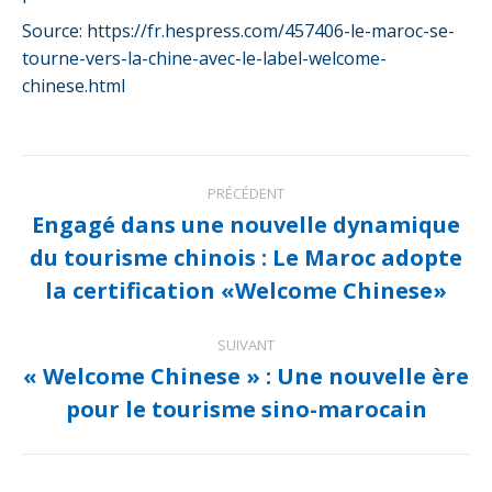
Source: https://fr.hespress.com/457406-le-maroc-se-
tourne-vers-la-chine-avec-le-label-welcome-
chinese.html
Navigation
PRÉCÉDENT
article
Engagé dans une nouvelle dynamique
du tourisme chinois : Le Maroc adopte
Article
précédent
la certification «Welcome Chinese»
:
SUIVANT
« Welcome Chinese » : Une nouvelle ère
Article
pour le tourisme sino-marocain
suivant
: