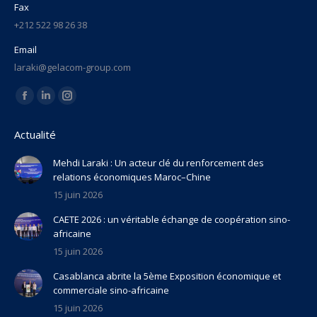
Fax
+212 522 98 26 38
Email
laraki@gelacom-group.com
Trouvez nous sur :
La
La
La
page
page
page
Actualité
Facebook
LinkedIn
Instagram
s'ouvre
s'ouvre
s'ouvre
Mehdi Laraki : Un acteur clé du renforcement des
relations économiques Maroc–Chine
dans
dans
dans
15 juin 2026
une
une
une
nouvelle
nouvelle
nouvelle
CAETE 2026 : un véritable échange de coopération sino-
fenêtre
fenêtre
fenêtre
africaine
15 juin 2026
Casablanca abrite la 5ème Exposition économique et
commerciale sino-africaine
15 juin 2026