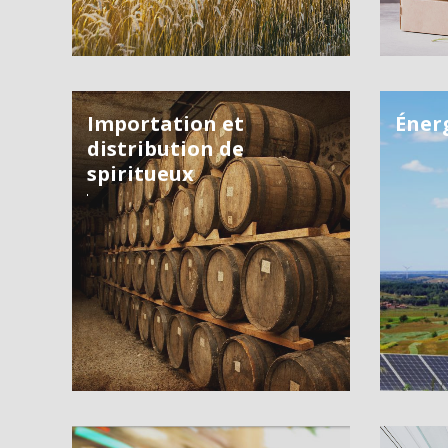
Importation et
Éner
distribution de
spiritueux