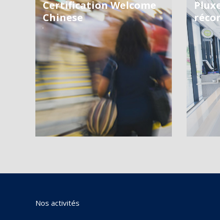
Certification Welcome
Plux
Chinese
réco
Nos activités