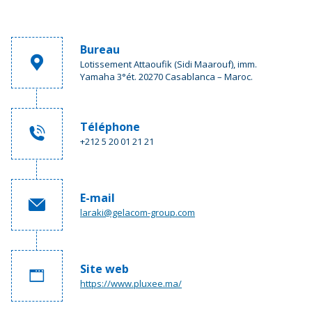
Bureau
Lotissement Attaoufik (Sidi Maarouf), imm.
Yamaha 3°ét. 20270 Casablanca – Maroc.
Téléphone
+212 5 20 01 21 21
E-mail
laraki@gelacom-group.com
Site web
https://www.pluxee.ma/